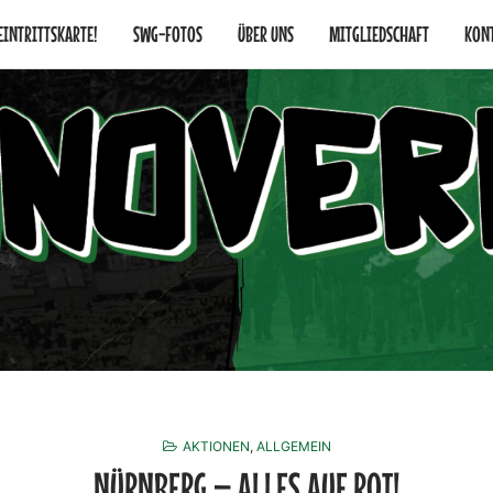
 EINTRITTSKARTE!
SWG-FOTOS
ÜBER UNS
MITGLIEDSCHAFT
KON
AKTIONEN
,
ALLGEMEIN
NÜRNBERG – ALLES AUF ROT!