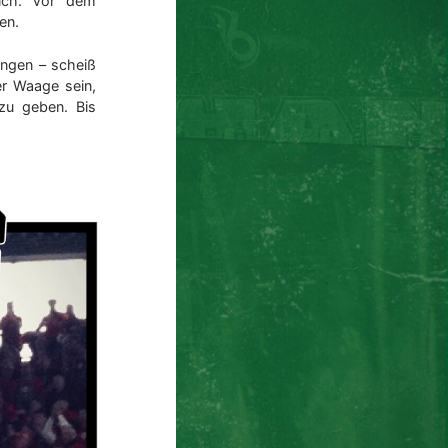
rlich. Vor dem
en.
ingen – scheiß
er Waage sein,
 zu geben. Bis