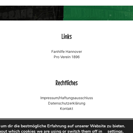
Links
Fanhilfe Hannover
Pro Verein 1896
Rechtliches
Impressum/Haftungsausschluss
Datenschutzerklärung
Kontakt
um dir die bestmögliche Erfahrung auf unserer Website zu bieten.
|
Theme:
Blogger
by
Niteothemes
.
bout which cookies we are using or switch them off in
settings
.